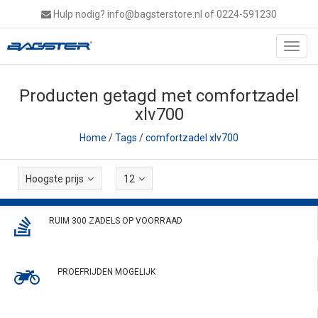
Hulp nodig?
info@bagsterstore.nl
of 0224-591230
Toggl
navig
Producten getagd met comfortzadel
xlv700
Home
/
Tags
/
comfortzadel xlv700
Hoogste prijs
12
RUIM 300 ZADELS OP VOORRAAD
PROEFRIJDEN MOGELIJK