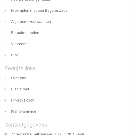
Proefrijden met een Bagster zadel
Algemene voorwaarden
Betaalmethoden
Verzenden
Blog
Bedrijfs links
Over ons
Disclaimer
Privacy Policy
Klantenservice
Contactgegevens
Adres: Korte Belkmerweg 7 1756 CB 't Zand