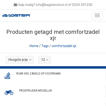
Hulp nodig?
info@bagsterstore.nl
of 0224-591230
Toggl
navig
Producten getagd met comfortzadel
xjr
Home
/
Tags
/
comfortzadel xjr
Hoogste prijs
12
RUIM 300 ZADELS OP VOORRAAD
PROEFRIJDEN MOGELIJK