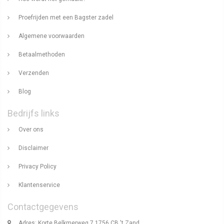
Proefrijden met een Bagster zadel
Algemene voorwaarden
Betaalmethoden
Verzenden
Blog
Bedrijfs links
Over ons
Disclaimer
Privacy Policy
Klantenservice
Contactgegevens
Adres: Korte Belkmerweg 7 1756 CB 't Zand