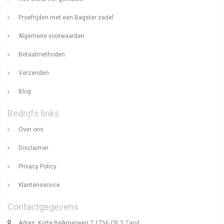
Proefrijden met een Bagster zadel
Algemene voorwaarden
Betaalmethoden
Verzenden
Blog
Bedrijfs links
Over ons
Disclaimer
Privacy Policy
Klantenservice
Contactgegevens
Adres: Korte Belkmerweg 7 1756 CB 't Zand