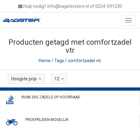
Hulp nodig?
info@bagsterstore.nl
of 0224-591230
Toggl
navig
Producten getagd met comfortzadel
vtr
Home
/
Tags
/
comfortzadel vtr
Hoogste prijs
12
RUIM 300 ZADELS OP VOORRAAD
PROEFRIJDEN MOGELIJK