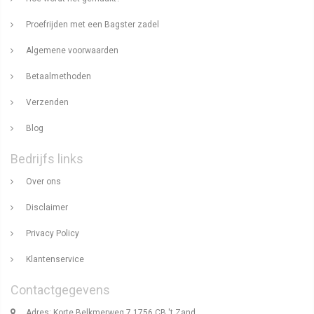
Proefrijden met een Bagster zadel
Algemene voorwaarden
Betaalmethoden
Verzenden
Blog
Bedrijfs links
Over ons
Disclaimer
Privacy Policy
Klantenservice
Contactgegevens
Adres: Korte Belkmerweg 7 1756 CB 't Zand