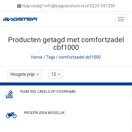
Hulp nodig?
info@bagsterstore.nl
of 0224-591230
Toggl
navig
Producten getagd met comfortzadel
cbf1000
Home
/
Tags
/
comfortzadel cbf1000
Hoogste prijs
12
RUIM 300 ZADELS OP VOORRAAD
PROEFRIJDEN MOGELIJK