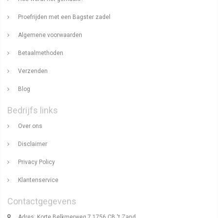
Proefrijden met een Bagster zadel
Algemene voorwaarden
Betaalmethoden
Verzenden
Blog
Bedrijfs links
Over ons
Disclaimer
Privacy Policy
Klantenservice
Contactgegevens
Adres: Korte Belkmerweg 7 1756 CB 't Zand