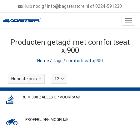
Hulp nodig?
info@bagsterstore.nl
of 0224-591230
Toggl
navig
Producten getagd met comfortseat
xj900
Home
/
Tags
/
comfortseat xj900
Hoogste prijs
12
RUIM 300 ZADELS OP VOORRAAD
PROEFRIJDEN MOGELIJK