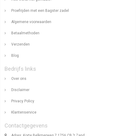
Proefrijden met een Bagster zadel
Algemene voorwaarden
Betaalmethoden
Verzenden
Blog
Bedrijfs links
Over ons
Disclaimer
Privacy Policy
Klantenservice
Contactgegevens
Adres: Korte Belkmerweg 7 1756 CB 't Zand