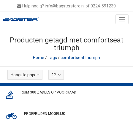
Hulp nodig?
info@bagsterstore.nl
of 0224-591230
Toggl
navig
Producten getagd met comfortseat
triumph
Home
/
Tags
/
comfortseat triumph
Hoogste prijs
12
RUIM 300 ZADELS OP VOORRAAD
PROEFRIJDEN MOGELIJK