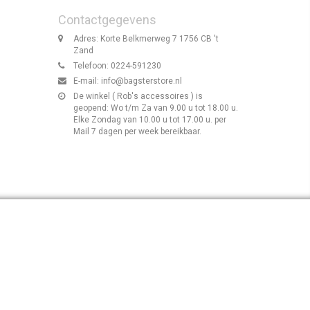
Contactgegevens
Adres: Korte Belkmerweg 7 1756 CB 't
Zand
Telefoon: 0224-591230
E-mail:
info@bagsterstore.nl
De winkel ( Rob's accessoires ) is
geopend: Wo t/m Za van 9.00 u tot 18.00 u.
Elke Zondag van 10.00 u tot 17.00 u. per
Mail 7 dagen per week bereikbaar.