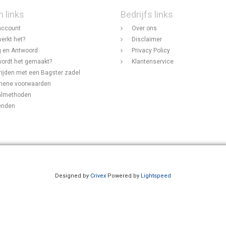
n links
Bedrijfs links
account
Over ons
erkt het?
Disclaimer
 en Antwoord
Privacy Policy
ordt het gemaakt?
Klantenservice
rijden met een Bagster zadel
mene voorwaarden
almethoden
enden
Designed by
Crivex
Powered by
Lightspeed