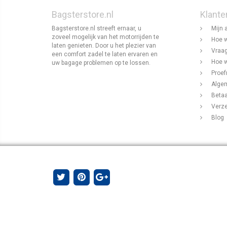
Bagsterstore.nl
Klante
Bagsterstore.nl streeft ernaar, u
Mijn 
zoveel mogelijk van het motorrijden te
Hoe w
laten genieten. Door u het plezier van
Vraag
een comfort zadel te laten ervaren en
Hoe w
uw bagage problemen op te lossen.
Proef
Alge
Beta
Verz
Blog