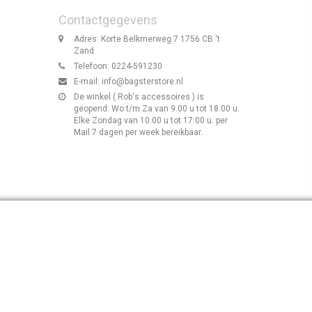
Contactgegevens
Adres: Korte Belkmerweg 7 1756 CB 't
Zand
Telefoon: 0224-591230
E-mail:
info@bagsterstore.nl
De winkel ( Rob's accessoires ) is
geopend: Wo t/m Za van 9.00 u tot 18.00 u.
Elke Zondag van 10.00 u tot 17.00 u. per
Mail 7 dagen per week bereikbaar.