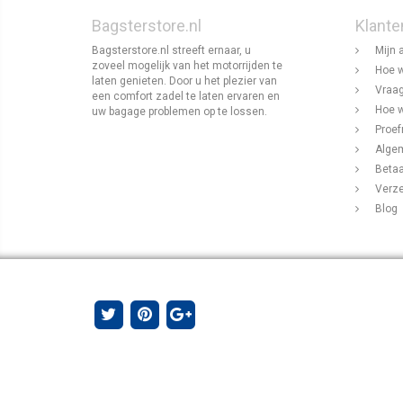
Bagsterstore.nl
Klante
Bagsterstore.nl streeft ernaar, u
Mijn 
zoveel mogelijk van het motorrijden te
Hoe w
laten genieten. Door u het plezier van
Vraag
een comfort zadel te laten ervaren en
Hoe w
uw bagage problemen op te lossen.
Proef
Alge
Beta
Verz
Blog