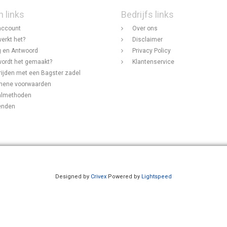
n links
Bedrijfs links
account
Over ons
erkt het?
Disclaimer
 en Antwoord
Privacy Policy
ordt het gemaakt?
Klantenservice
rijden met een Bagster zadel
mene voorwaarden
almethoden
enden
Designed by
Crivex
Powered by
Lightspeed