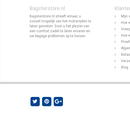
Bagsterstore.nl
Klante
Bagsterstore.nl streeft ernaar, u
Mijn 
zoveel mogelijk van het motorrijden te
Hoe w
laten genieten. Door u het plezier van
Vraag
een comfort zadel te laten ervaren en
Hoe w
uw bagage problemen op te lossen.
Proef
Alge
Beta
Verz
Blog