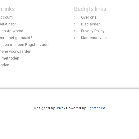
n links
Bedrijfs links
account
Over ons
erkt het?
Disclaimer
 en Antwoord
Privacy Policy
ordt het gemaakt?
Klantenservice
rijden met een Bagster zadel
mene voorwaarden
almethoden
enden
Designed by
Crivex
Powered by
Lightspeed