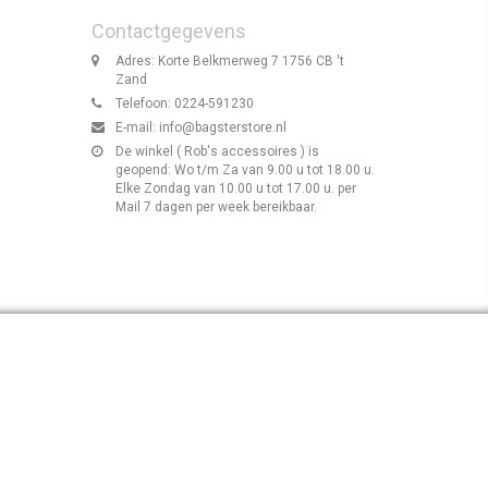
Contactgegevens
Adres: Korte Belkmerweg 7 1756 CB 't
Zand
Telefoon: 0224-591230
E-mail:
info@bagsterstore.nl
De winkel ( Rob's accessoires ) is
geopend: Wo t/m Za van 9.00 u tot 18.00 u.
Elke Zondag van 10.00 u tot 17.00 u. per
Mail 7 dagen per week bereikbaar.