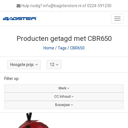
Hulp nodig?
info@bagsterstore.nl
of 0224-591230
Toggl
navig
Producten getagd met CBR650
Home
/
Tags
/
CBR650
Hoogste prijs
12
Filter op:
Merk
CC Inhoud
Bouwjaar