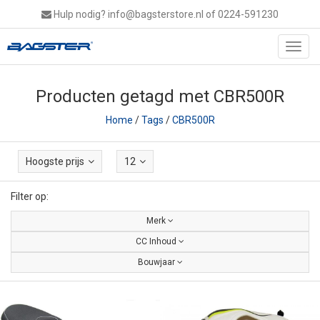
Hulp nodig?
info@bagsterstore.nl
of 0224-591230
Toggl
navig
Producten getagd met CBR500R
Home
/
Tags
/
CBR500R
Hoogste prijs
12
Filter op:
Merk
CC Inhoud
Bouwjaar