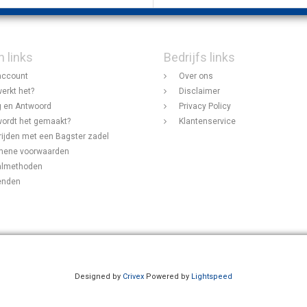
n links
Bedrijfs links
account
Over ons
erkt het?
Disclaimer
 en Antwoord
Privacy Policy
ordt het gemaakt?
Klantenservice
rijden met een Bagster zadel
mene voorwaarden
almethoden
enden
Designed by
Crivex
Powered by
Lightspeed