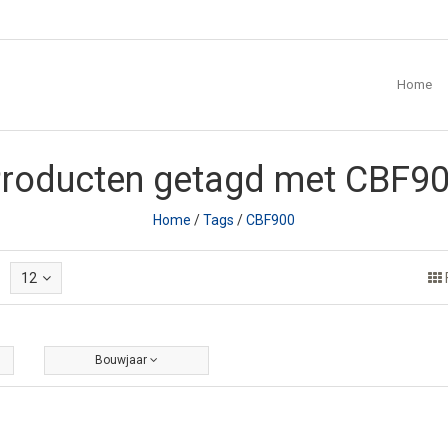
Home
roducten getagd met CBF9
Home
/
Tags
/
CBF900
12
Bouwjaar