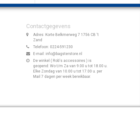
Contactgegevens
Adres: Korte Belkmerweg 7 1756 CB 't
Zand
Telefoon: 0224-591230
E-mail:
info@bagsterstore.nl
De winkel ( Rob's accessoires ) is
geopend: Wo t/m Za van 9.00 u tot 18.00 u.
Elke Zondag van 10.00 u tot 17.00 u. per
Mail 7 dagen per week bereikbaar.