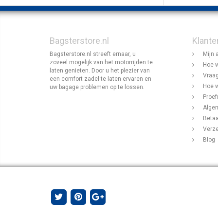
Bagsterstore.nl
Klante
Bagsterstore.nl streeft ernaar, u
Mijn 
zoveel mogelijk van het motorrijden te
Hoe w
laten genieten. Door u het plezier van
Vraag
een comfort zadel te laten ervaren en
Hoe w
uw bagage problemen op te lossen.
Proef
Alge
Beta
Verz
Blog