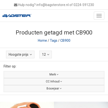
Hulp nodig?
info@bagsterstore.nl
of 0224-591230
Toggl
navig
Producten getagd met CB900
Home
/
Tags
/
CB900
Hoogste prijs
12
Filter op:
Merk
CC Inhoud
Bouwjaar