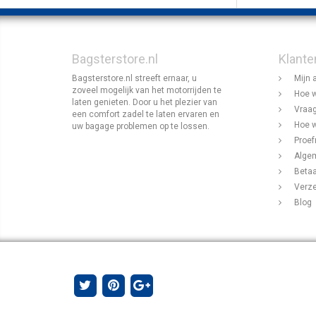
Bagsterstore.nl
Klante
Bagsterstore.nl streeft ernaar, u
Mijn 
zoveel mogelijk van het motorrijden te
Hoe w
laten genieten. Door u het plezier van
Vraag
een comfort zadel te laten ervaren en
Hoe w
uw bagage problemen op te lossen.
Proef
Alge
Beta
Verz
Blog