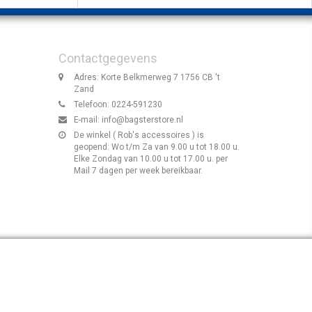
Contactgegevens
Adres: Korte Belkmerweg 7 1756 CB 't
Zand
Telefoon: 0224-591230
E-mail:
info@bagsterstore.nl
De winkel ( Rob's accessoires ) is
geopend: Wo t/m Za van 9.00 u tot 18.00 u.
Elke Zondag van 10.00 u tot 17.00 u. per
Mail 7 dagen per week bereikbaar.