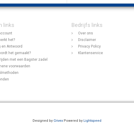
n links
Bedrijfs links
account
Over ons
erkt het?
Disclaimer
 en Antwoord
Privacy Policy
ordt het gemaakt?
Klantenservice
rijden met een Bagster zadel
mene voorwaarden
almethoden
enden
Designed by
Crivex
Powered by
Lightspeed