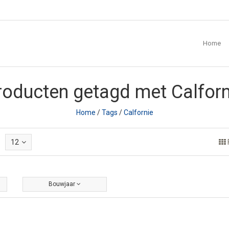
Home
roducten getagd met Calforn
Home
/
Tags
/
Calfornie
12
Bouwjaar