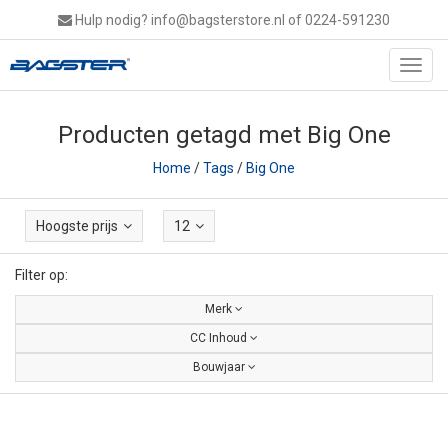
Hulp nodig?
info@bagsterstore.nl
of 0224-591230
Toggl
navig
Producten getagd met Big One
Home
/
Tags
/
Big One
Hoogste prijs
12
Filter op:
Merk
CC Inhoud
Bouwjaar