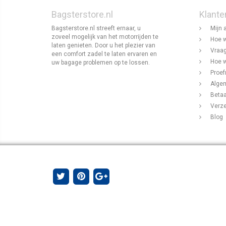
Bagsterstore.nl
Klante
Bagsterstore.nl streeft ernaar, u
Mijn 
zoveel mogelijk van het motorrijden te
Hoe w
laten genieten. Door u het plezier van
Vraag
een comfort zadel te laten ervaren en
Hoe w
uw bagage problemen op te lossen.
Proef
Alge
Beta
Verz
Blog