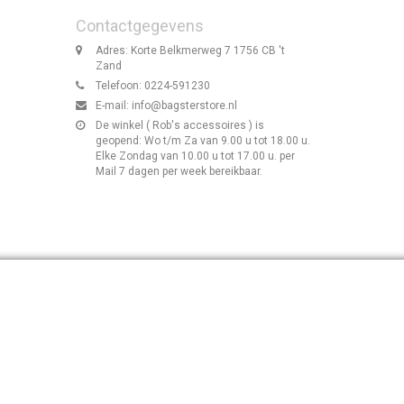
Contactgegevens
Adres: Korte Belkmerweg 7 1756 CB 't
Zand
Telefoon: 0224-591230
E-mail:
info@bagsterstore.nl
De winkel ( Rob's accessoires ) is
geopend: Wo t/m Za van 9.00 u tot 18.00 u.
Elke Zondag van 10.00 u tot 17.00 u. per
Mail 7 dagen per week bereikbaar.