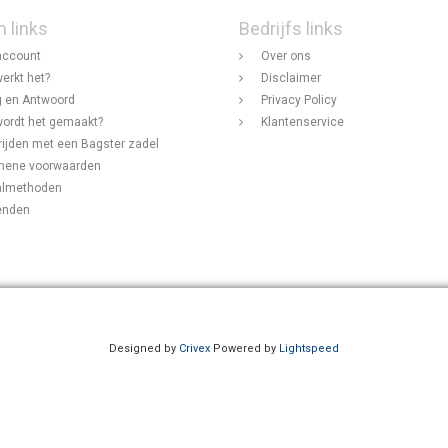
n links
Bedrijfs links
account
Over ons
erkt het?
Disclaimer
 en Antwoord
Privacy Policy
ordt het gemaakt?
Klantenservice
rijden met een Bagster zadel
mene voorwaarden
almethoden
enden
Designed by
Crivex
Powered by
Lightspeed