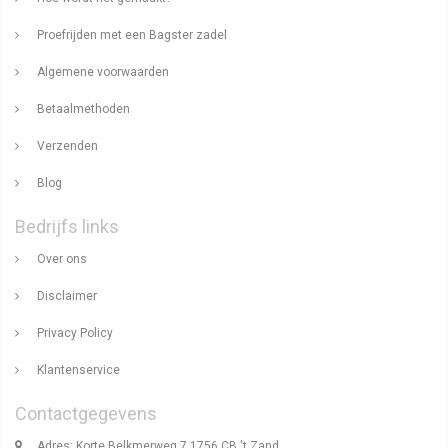
Proefrijden met een Bagster zadel
Algemene voorwaarden
Betaalmethoden
Verzenden
Blog
Bedrijfs links
Over ons
Disclaimer
Privacy Policy
Klantenservice
Contactgegevens
Adres: Korte Belkmerweg 7 1756 CB 't Zand