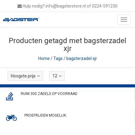
Hulp nodig?
info@bagsterstore.nl
of 0224-591230
Toggl
navig
Producten getagd met bagsterzadel
xjr
Home
/
Tags
/
bagsterzadel xjr
Hoogste prijs
12
RUIM 300 ZADELS OP VOORRAAD
PROEFRIJDEN MOGELIJK