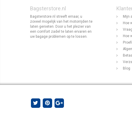
Bagsterstore.nl
Klante
Bagsterstore.nl streeft ernaar, u
Mijn 
zoveel mogelijk van het motorrijden te
Hoe w
laten genieten. Door u het plezier van
Vraag
een comfort zadel te laten ervaren en
Hoe w
uw bagage problemen op te lossen.
Proef
Alge
Beta
Verz
Blog