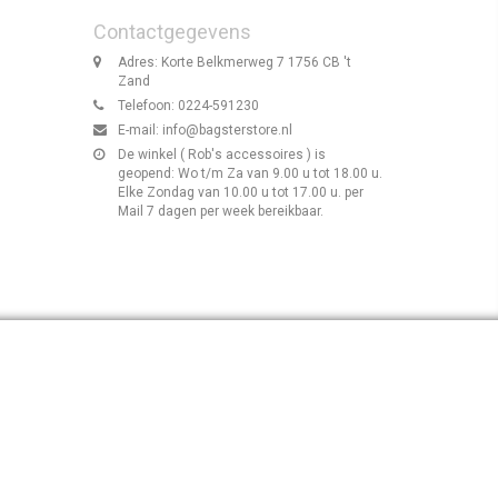
Contactgegevens
Adres: Korte Belkmerweg 7 1756 CB 't
Zand
Telefoon: 0224-591230
E-mail:
info@bagsterstore.nl
De winkel ( Rob's accessoires ) is
geopend: Wo t/m Za van 9.00 u tot 18.00 u.
Elke Zondag van 10.00 u tot 17.00 u. per
Mail 7 dagen per week bereikbaar.