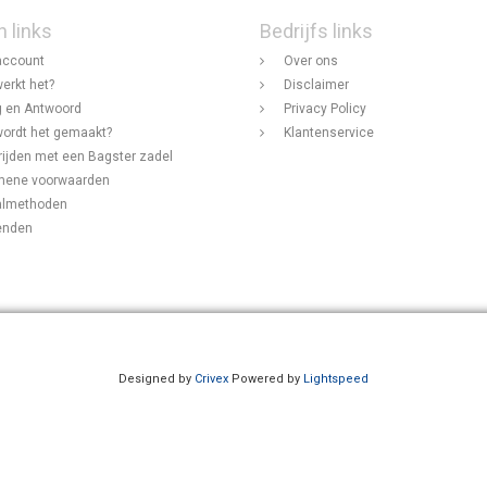
n links
Bedrijfs links
account
Over ons
erkt het?
Disclaimer
 en Antwoord
Privacy Policy
ordt het gemaakt?
Klantenservice
rijden met een Bagster zadel
mene voorwaarden
almethoden
enden
Designed by
Crivex
Powered by
Lightspeed