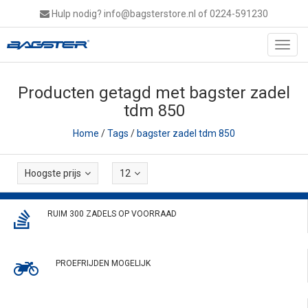
Hulp nodig?
info@bagsterstore.nl
of 0224-591230
Toggl
navig
Producten getagd met bagster zadel
tdm 850
Home
/
Tags
/
bagster zadel tdm 850
Hoogste prijs
12
RUIM 300 ZADELS OP VOORRAAD
PROEFRIJDEN MOGELIJK