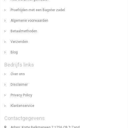
Proefrijden met een Bagster zadel
Algemene voorwaarden
Betaalmethoden
Verzenden
Blog
Bedrijfs links
Over ons
Disclaimer
Privacy Policy
Klantenservice
Contactgegevens
Adres: Korte Belkmerweg 7 1756 CB 't Zand