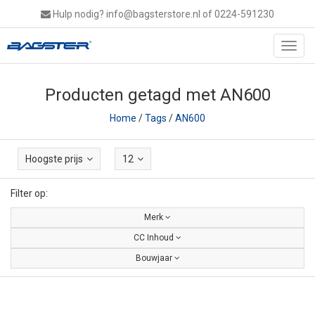
Hulp nodig?
info@bagsterstore.nl
of 0224-591230
Toggl
navig
Producten getagd met AN600
Home
/
Tags
/
AN600
Hoogste prijs
12
Filter op:
Merk
CC Inhoud
Bouwjaar