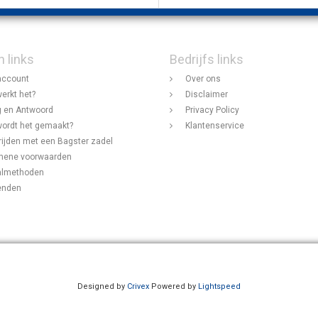
n links
Bedrijfs links
account
Over ons
erkt het?
Disclaimer
 en Antwoord
Privacy Policy
ordt het gemaakt?
Klantenservice
rijden met een Bagster zadel
mene voorwaarden
almethoden
enden
Designed by
Crivex
Powered by
Lightspeed