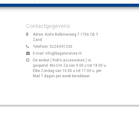
Contactgegevens
Adres: Korte Belkmerweg 7 1756 CB 't
Zand
Telefoon: 0224-591230
E-mail:
info@bagsterstore.nl
De winkel ( Rob's accessoires ) is
geopend: Wo t/m Za van 9.00 u tot 18.00 u.
Elke Zondag van 10.00 u tot 17.00 u. per
Mail 7 dagen per week bereikbaar.