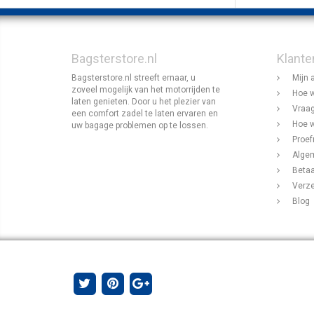
Bagsterstore.nl
Klante
Bagsterstore.nl streeft ernaar, u
Mijn 
zoveel mogelijk van het motorrijden te
Hoe w
laten genieten. Door u het plezier van
Vraag
een comfort zadel te laten ervaren en
Hoe w
uw bagage problemen op te lossen.
Proef
Alge
Beta
Verz
Blog