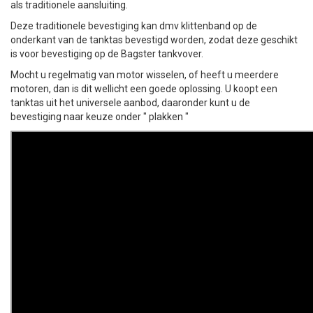
als traditionele aansluiting.
Deze traditionele bevestiging kan dmv klittenband op de
onderkant van de tanktas bevestigd worden, zodat deze geschikt
is voor bevestiging op de Bagster tankvover.
Mocht u regelmatig van motor wisselen, of heeft u meerdere
motoren, dan is dit wellicht een goede oplossing. U koopt een
tanktas uit het universele aanbod, daaronder kunt u de
bevestiging naar keuze onder " plakken "