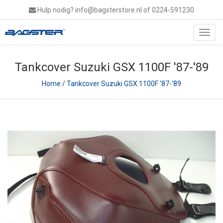
Hulp nodig?
info@bagsterstore.nl
of 0224-591230
Toggl
navig
Tankcover Suzuki GSX 1100F '87-'89
Home
/
Tankcover Suzuki GSX 1100F '87-'89