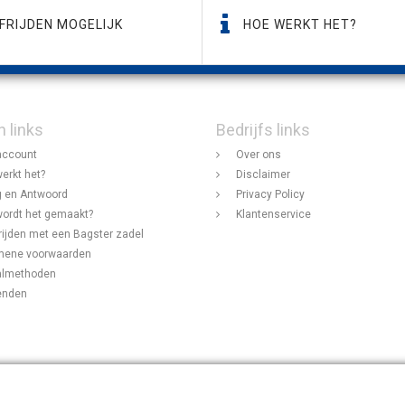
FRIJDEN MOGELIJK
HOE WERKT HET?
n links
Bedrijfs links
account
Over ons
erkt het?
Disclaimer
 en Antwoord
Privacy Policy
ordt het gemaakt?
Klantenservice
rijden met een Bagster zadel
mene voorwaarden
almethoden
enden