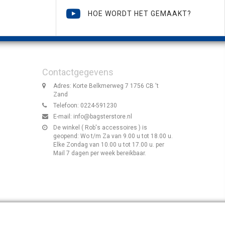
HOE WORDT HET GEMAAKT?
Contactgegevens
Adres: Korte Belkmerweg 7 1756 CB 't
Zand
Telefoon: 0224-591230
E-mail:
info@bagsterstore.nl
De winkel ( Rob's accessoires ) is
geopend: Wo t/m Za van 9.00 u tot 18.00 u.
Elke Zondag van 10.00 u tot 17.00 u. per
Mail 7 dagen per week bereikbaar.