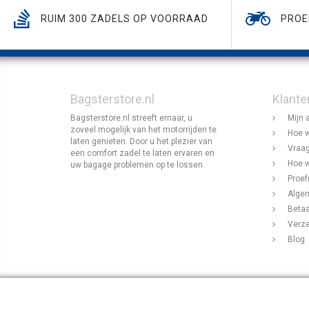
RUIM 300 ZADELS OP VOORRAAD
PROE
Bagsterstore.nl
Klante
Bagsterstore.nl streeft ernaar, u
Mijn 
zoveel mogelijk van het motorrijden te
Hoe w
laten genieten. Door u het plezier van
Vraag
een comfort zadel te laten ervaren en
Hoe w
uw bagage problemen op te lossen.
Proef
Alge
Beta
Verz
Blog