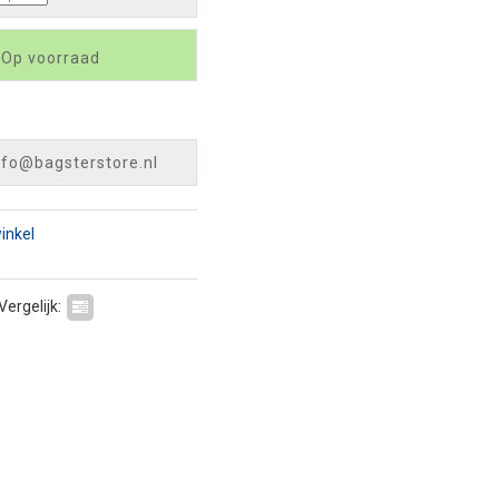
 Op voorraad
nfo@bagsterstore.nl
winkel
Vergelijk: