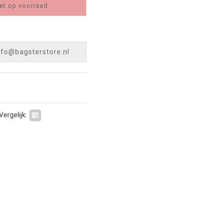
et op voorraad
nfo@bagsterstore.nl
Vergelijk: