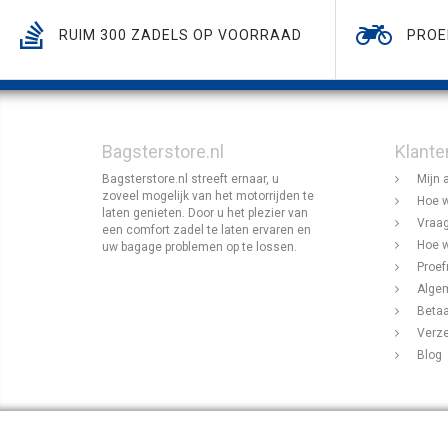
RUIM 300 ZADELS OP VOORRAAD
PROE
Bagsterstore.nl
Klante
Bagsterstore.nl streeft ernaar, u
Mijn 
zoveel mogelijk van het motorrijden te
Hoe w
laten genieten. Door u het plezier van
Vraag
een comfort zadel te laten ervaren en
Hoe w
uw bagage problemen op te lossen.
Proef
Alge
Beta
Verz
Blog