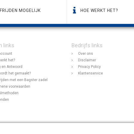
FRIJDEN MOGELIJK
HOE WERKT HET?
n links
Bedrijfs links
account
Over ons
erkt het?
Disclaimer
 en Antwoord
Privacy Policy
ordt het gemaakt?
Klantenservice
rijden met een Bagster zadel
mene voorwaarden
almethoden
enden