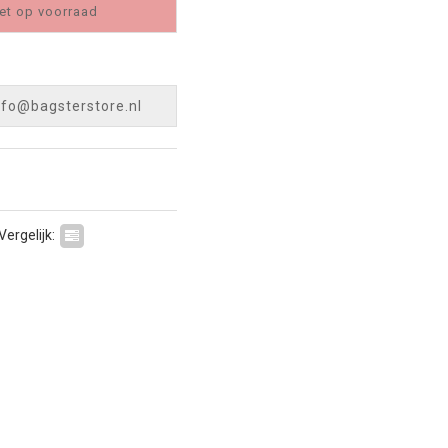
et op voorraad
nfo@bagsterstore.nl
Vergelijk: