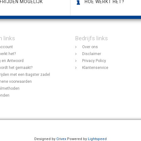
FRIJDEN MOGELIJK
HOE WERKT HET?
n links
Bedrijfs links
account
Over ons
erkt het?
Disclaimer
 en Antwoord
Privacy Policy
ordt het gemaakt?
Klantenservice
rijden met een Bagster zadel
mene voorwaarden
almethoden
enden
Designed by
Crivex
Powered by
Lightspeed