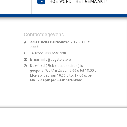
HOE WORDT HET GEMAAKT?
Contactgegevens
Adres: Korte Belkmerweg 7 1756 CB 't
Zand
Telefoon: 0224-591230
E-mail:
info@bagsterstore.nl
De winkel ( Rob's accessoires ) is
geopend: Wo t/m Za van 9.00 u tot 18.00 u.
Elke Zondag van 10.00 u tot 17.00 u. per
Mail 7 dagen per week bereikbaar.