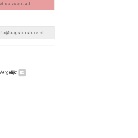
et op voorraad
nfo@bagsterstore.nl
Vergelijk: