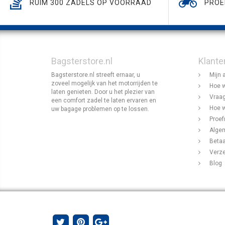
RUIM 300 ZADELS OP VOORRAAD
PROE
Bagsterstore.nl
Klante
Bagsterstore.nl streeft ernaar, u
Mijn 
zoveel mogelijk van het motorrijden te
Hoe w
laten genieten. Door u het plezier van
Vraag
een comfort zadel te laten ervaren en
Hoe w
uw bagage problemen op te lossen.
Proef
Alge
Beta
Verz
Blog