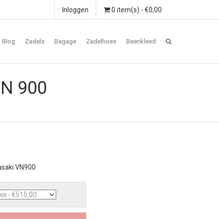
Inloggen
0 item(s) - €0,00
Blog
Zadels
Bagage
Zadelhoes
Beenkleed
VN 900
asaki VN900