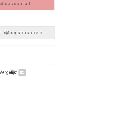
et op voorraad
nfo@bagsterstore.nl
Vergelijk: