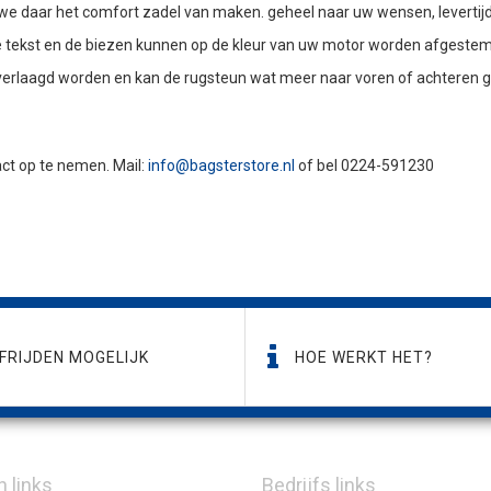
n we daar het comfort zadel van maken. geheel naar uw wensen, levertij
 de tekst en de biezen kunnen op de kleur van uw motor worden afgeste
verlaagd worden en kan de rugsteun wat meer naar voren of achteren g
tact op te nemen. Mail:
info@bagsterstore.nl
of bel 0224-591230
FRIJDEN MOGELIJK
HOE WERKT HET?
n links
Bedrijfs links