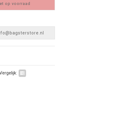
et op voorraad
nfo@bagsterstore.nl
Vergelijk: