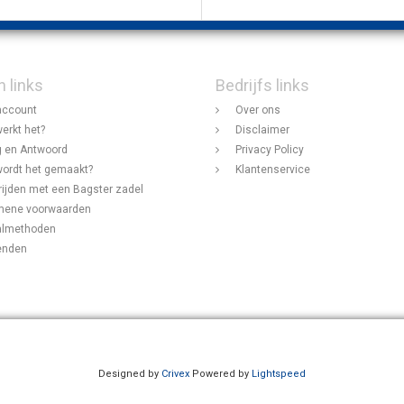
n links
Bedrijfs links
account
Over ons
erkt het?
Disclaimer
 en Antwoord
Privacy Policy
ordt het gemaakt?
Klantenservice
rijden met een Bagster zadel
mene voorwaarden
almethoden
enden
Designed by
Crivex
Powered by
Lightspeed