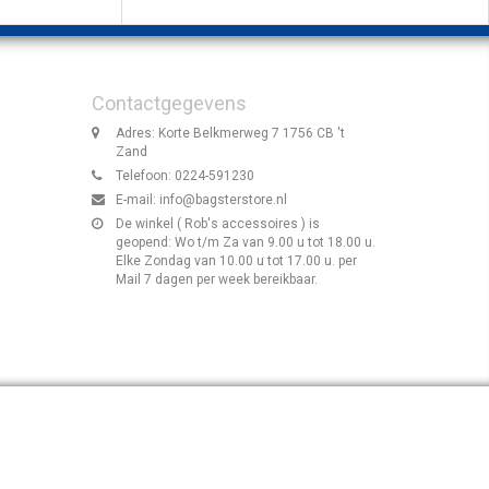
Contactgegevens
Adres: Korte Belkmerweg 7 1756 CB 't
Zand
Telefoon: 0224-591230
E-mail:
info@bagsterstore.nl
De winkel ( Rob's accessoires ) is
geopend: Wo t/m Za van 9.00 u tot 18.00 u.
Elke Zondag van 10.00 u tot 17.00 u. per
Mail 7 dagen per week bereikbaar.