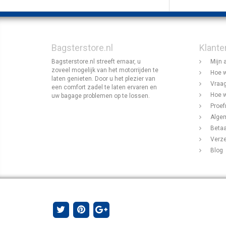
Bagsterstore.nl
Klante
Bagsterstore.nl streeft ernaar, u
Mijn 
zoveel mogelijk van het motorrijden te
Hoe w
laten genieten. Door u het plezier van
Vraag
een comfort zadel te laten ervaren en
Hoe w
uw bagage problemen op te lossen.
Proef
Alge
Beta
Verz
Blog