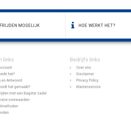
FRIJDEN MOGELIJK
HOE WERKT HET?
n links
Bedrijfs links
account
Over ons
erkt het?
Disclaimer
 en Antwoord
Privacy Policy
ordt het gemaakt?
Klantenservice
rijden met een Bagster zadel
mene voorwaarden
almethoden
enden