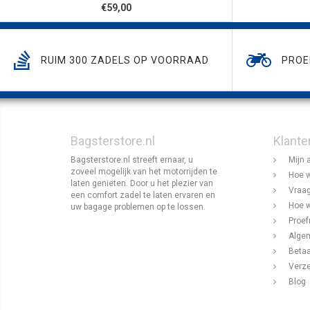
€59,00
RUIM 300 ZADELS OP VOORRAAD
PROE
Bagsterstore.nl
Klante
Bagsterstore.nl streeft ernaar, u
Mijn 
zoveel mogelijk van het motorrijden te
Hoe w
laten genieten. Door u het plezier van
Vraag
een comfort zadel te laten ervaren en
Hoe w
uw bagage problemen op te lossen.
Proef
Alge
Beta
Verz
Blog