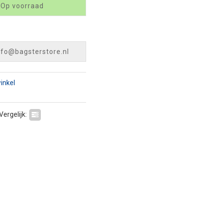
 Op voorraad
nfo@bagsterstore.nl
winkel
Vergelijk: