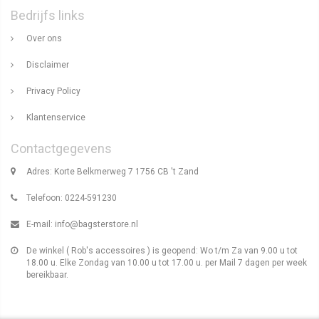
Bedrijfs links
Over ons
Disclaimer
Privacy Policy
Klantenservice
Contactgegevens
Adres: Korte Belkmerweg 7 1756 CB 't Zand
Telefoon: 0224-591230
E-mail:
info@bagsterstore.nl
De winkel ( Rob's accessoires ) is geopend: Wo t/m Za van 9.00 u tot
18.00 u. Elke Zondag van 10.00 u tot 17.00 u. per Mail 7 dagen per week
bereikbaar.