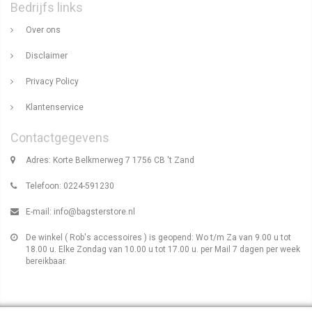
Bedrijfs links
Over ons
Disclaimer
Privacy Policy
Klantenservice
Contactgegevens
Adres: Korte Belkmerweg 7 1756 CB 't Zand
Telefoon: 0224-591230
E-mail:
info@bagsterstore.nl
De winkel ( Rob's accessoires ) is geopend: Wo t/m Za van 9.00 u tot
18.00 u. Elke Zondag van 10.00 u tot 17.00 u. per Mail 7 dagen per week
bereikbaar.