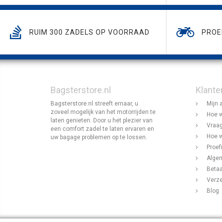
RUIM 300 ZADELS OP VOORRAAD
PROE
Bagsterstore.nl
Klante
Bagsterstore.nl streeft ernaar, u
Mijn 
zoveel mogelijk van het motorrijden te
Hoe w
laten genieten. Door u het plezier van
Vraag
een comfort zadel te laten ervaren en
Hoe w
uw bagage problemen op te lossen.
Proef
Alge
Beta
Verz
Blog