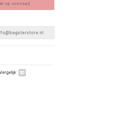
et op voorraad
nfo@bagsterstore.nl
Vergelijk: