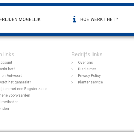
FRIJDEN MOGELIJK
HOE WERKT HET?
n links
Bedrijfs links
account
Over ons
erkt het?
Disclaimer
 en Antwoord
Privacy Policy
ordt het gemaakt?
Klantenservice
rijden met een Bagster zadel
mene voorwaarden
almethoden
enden