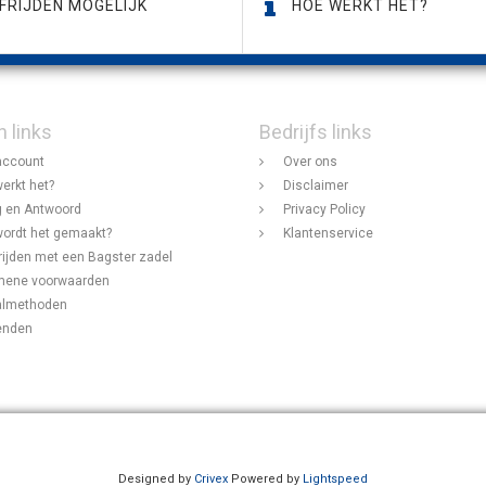
FRIJDEN MOGELIJK
HOE WERKT HET?
n links
Bedrijfs links
account
Over ons
erkt het?
Disclaimer
 en Antwoord
Privacy Policy
ordt het gemaakt?
Klantenservice
rijden met een Bagster zadel
mene voorwaarden
almethoden
enden
Designed by
Crivex
Powered by
Lightspeed