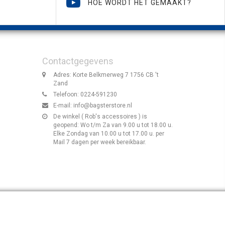
HOE WORDT HET GEMAAKT?
Contactgegevens
Adres: Korte Belkmerweg 7 1756 CB 't
Zand
Telefoon: 0224-591230
E-mail:
info@bagsterstore.nl
De winkel ( Rob's accessoires ) is
geopend: Wo t/m Za van 9.00 u tot 18.00 u.
Elke Zondag van 10.00 u tot 17.00 u. per
Mail 7 dagen per week bereikbaar.