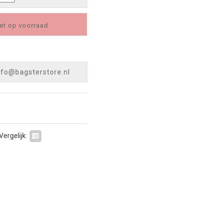
et op voorraad
nfo@bagsterstore.nl
Vergelijk: