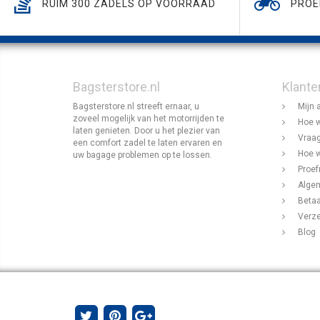
RUIM 300 ZADELS OP VOORRAAD
PROE
Bagsterstore.nl
Klante
Bagsterstore.nl streeft ernaar, u
Mijn 
zoveel mogelijk van het motorrijden te
Hoe w
laten genieten. Door u het plezier van
Vraag
een comfort zadel te laten ervaren en
Hoe w
uw bagage problemen op te lossen.
Proef
Alge
Beta
Verz
Blog