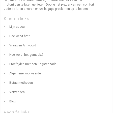
Bagsterstore.nl streeft ernaar, u zoveel mogelijk van het
motorrijden te laten genieten. Door u het plezier van een comfort
zadel te laten ervaren en uw bagage problemen op te lossen.
Klanten links
Mijn account
Hoe werkt het?
Vraag en Antwoord
Hoe wordt het gemaakt?
Proefrijden met een Bagster zadel
Algemene voorwaarden
Betaalmethoden
Verzenden
Blog
Bedrijfs links