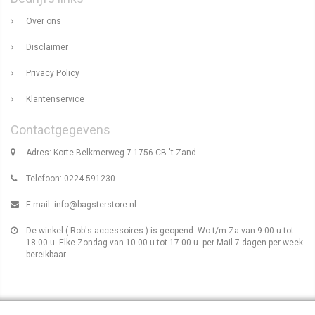
Over ons
Disclaimer
Privacy Policy
Klantenservice
Contactgegevens
Adres: Korte Belkmerweg 7 1756 CB 't Zand
Telefoon: 0224-591230
E-mail:
info@bagsterstore.nl
De winkel ( Rob's accessoires ) is geopend: Wo t/m Za van 9.00 u tot
18.00 u. Elke Zondag van 10.00 u tot 17.00 u. per Mail 7 dagen per week
bereikbaar.