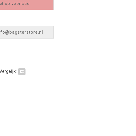
et op voorraad
nfo@bagsterstore.nl
Vergelijk: