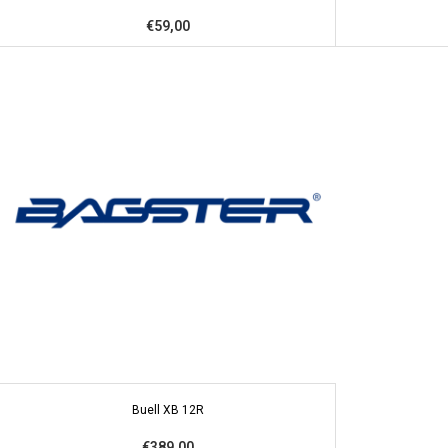
€59,00
Buell XB 12R
€389,00