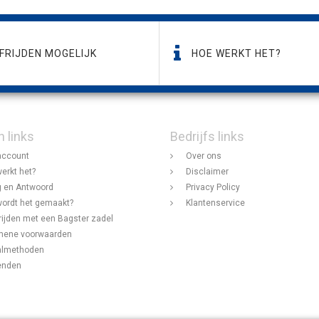
FRIJDEN MOGELIJK
HOE WERKT HET?
n links
Bedrijfs links
account
Over ons
erkt het?
Disclaimer
 en Antwoord
Privacy Policy
ordt het gemaakt?
Klantenservice
rijden met een Bagster zadel
mene voorwaarden
almethoden
enden