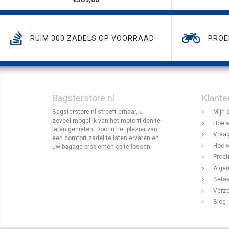
RUIM 300 ZADELS OP VOORRAAD
PROE
Bagsterstore.nl
Klante
Bagsterstore.nl streeft ernaar, u
Mijn 
zoveel mogelijk van het motorrijden te
Hoe w
laten genieten. Door u het plezier van
Vraag
een comfort zadel te laten ervaren en
Hoe w
uw bagage problemen op te lossen.
Proef
Alge
Beta
Verz
Blog