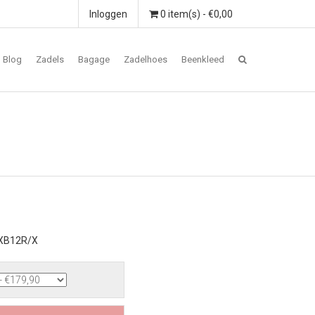
Inloggen
0 item(s) - €0,00
Blog
Zadels
Bagage
Zadelhoes
Beenkleed
 XB12R/X