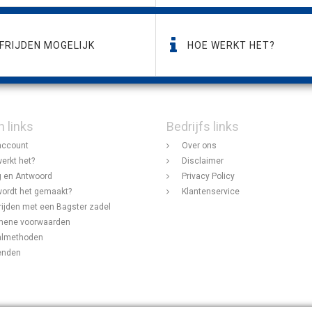
FRIJDEN MOGELIJK
HOE WERKT HET?
n links
Bedrijfs links
account
Over ons
erkt het?
Disclaimer
 en Antwoord
Privacy Policy
ordt het gemaakt?
Klantenservice
rijden met een Bagster zadel
mene voorwaarden
almethoden
enden