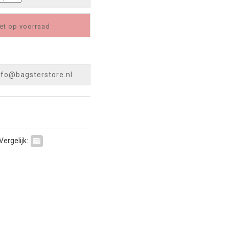
et op voorraad
nfo@bagsterstore.nl
Vergelijk: