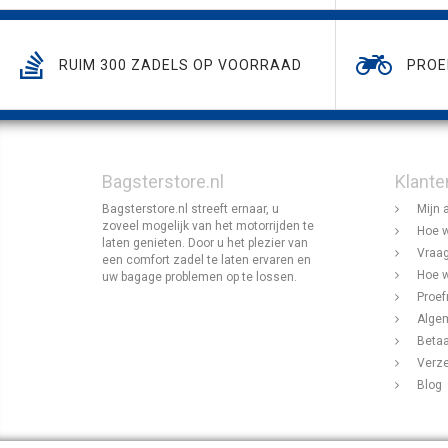
RUIM 300 ZADELS OP VOORRAAD
PROE
Bagsterstore.nl
Klante
Bagsterstore.nl streeft ernaar, u
Mijn 
zoveel mogelijk van het motorrijden te
Hoe w
laten genieten. Door u het plezier van
Vraag
een comfort zadel te laten ervaren en
Hoe w
uw bagage problemen op te lossen.
Proef
Alge
Beta
Verz
Blog