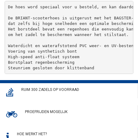
De hoes word speciaal voor u besteld, en kan daardoo
De BRIANT-scooterhoes is uitgerust met het BAGSTER-a
dat zelfs bij hoge snelheden een optimale beschermin
Het borstdeel bevat een regenhoes die eenvoudig kan 
om het zadel te beschermen wanneer het stilstaat.
Waterdicht en waterafstotend PVC weer- en UV-bestend
Voering van synthetisch bont 
High-speed anti-float systeem 
Borstplaat regenbescherming 
Steunriem gesloten door klittenband
RUIM 300 ZADELS OP VOORRAAD
PROEFRIJDEN MOGELIJK
HOE WERKT HET?