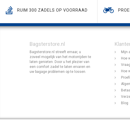
RUIM 300 ZADELS OP VOORRAAD
PROE
Bagsterstore.nl
Klante
Bagsterstore.nl streeft ernaar, u
Mijn 
zoveel mogelijk van het motorrijden te
Hoe w
laten genieten. Door u het plezier van
Vraag
een comfort zadel te laten ervaren en
Hoe w
uw bagage problemen op te lossen.
Proef
Alge
Beta
Verz
Blog