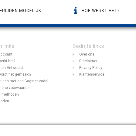
FRIJDEN MOGELIJK
HOE WERKT HET?
n links
Bedrijfs links
account
Over ons
erkt het?
Disclaimer
 en Antwoord
Privacy Policy
ordt het gemaakt?
Klantenservice
rijden met een Bagster zadel
mene voorwaarden
almethoden
enden