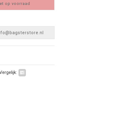
et op voorraad
nfo@bagsterstore.nl
Vergelijk: