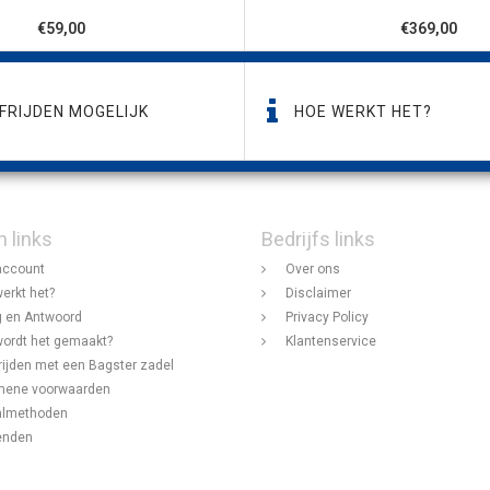
€59,00
€369,00
FRIJDEN MOGELIJK
HOE WERKT HET?
n links
Bedrijfs links
account
Over ons
erkt het?
Disclaimer
 en Antwoord
Privacy Policy
ordt het gemaakt?
Klantenservice
rijden met een Bagster zadel
mene voorwaarden
almethoden
enden