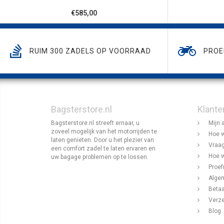
€585,00
RUIM 300 ZADELS OP VOORRAAD
PROE
Bagsterstore.nl
Klante
Bagsterstore.nl streeft ernaar, u
Mijn 
zoveel mogelijk van het motorrijden te
Hoe w
laten genieten. Door u het plezier van
Vraag
een comfort zadel te laten ervaren en
Hoe w
uw bagage problemen op te lossen.
Proef
Alge
Beta
Verz
Blog