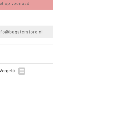
et op voorraad
nfo@bagsterstore.nl
Vergelijk: