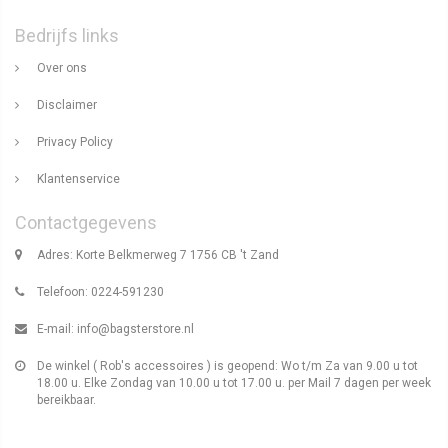
Bedrijfs links
Over ons
Disclaimer
Privacy Policy
Klantenservice
Contactgegevens
Adres: Korte Belkmerweg 7 1756 CB 't Zand
Telefoon: 0224-591230
E-mail:
info@bagsterstore.nl
De winkel ( Rob's accessoires ) is geopend: Wo t/m Za van 9.00 u tot
18.00 u. Elke Zondag van 10.00 u tot 17.00 u. per Mail 7 dagen per week
bereikbaar.