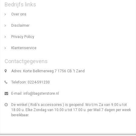
Bedrijfs links
Over ons
Disclaimer
Privacy Policy
Klantenservice
Contactgegevens
Adres: Korte Belkmerweg 7 1756 CB 't Zand
Telefoon: 0224-591230
E-mail:
info@bagsterstore.nl
De winkel ( Rob's accessoires ) is geopend: Wo t/m Za van 9.00 u tot
18.00 u. Elke Zondag van 10.00 u tot 17.00 u. per Mail 7 dagen per week
bereikbaar.