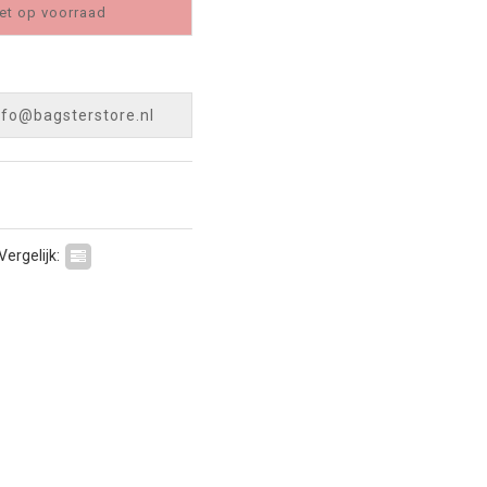
et op voorraad
nfo@bagsterstore.nl
Vergelijk: