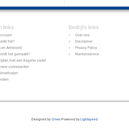
n links
Bedrijfs links
account
Over ons
erkt het?
Disclaimer
 en Antwoord
Privacy Policy
ordt het gemaakt?
Klantenservice
rijden met een Bagster zadel
mene voorwaarden
almethoden
enden
Designed by
Crivex
Powered by
Lightspeed