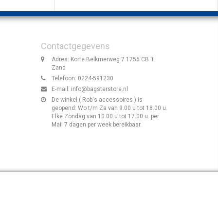
Contactgegevens
Adres: Korte Belkmerweg 7 1756 CB 't
Zand
Telefoon: 0224-591230
E-mail:
info@bagsterstore.nl
De winkel ( Rob's accessoires ) is
geopend: Wo t/m Za van 9.00 u tot 18.00 u.
Elke Zondag van 10.00 u tot 17.00 u. per
Mail 7 dagen per week bereikbaar.