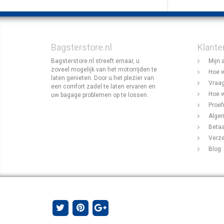
Bagsterstore.nl
Klante
Bagsterstore.nl streeft ernaar, u
Mijn 
zoveel mogelijk van het motorrijden te
Hoe w
laten genieten. Door u het plezier van
Vraag
een comfort zadel te laten ervaren en
Hoe w
uw bagage problemen op te lossen.
Proef
Alge
Beta
Verz
Blog