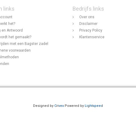
n links
Bedrijfs links
account
Over ons
erkt het?
Disclaimer
 en Antwoord
Privacy Policy
ordt het gemaakt?
Klantenservice
rijden met een Bagster zadel
mene voorwaarden
almethoden
enden
Designed by
Crivex
Powered by
Lightspeed