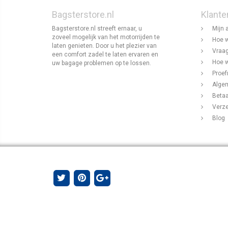
Bagsterstore.nl
Klante
Bagsterstore.nl streeft ernaar, u
Mijn 
zoveel mogelijk van het motorrijden te
Hoe w
laten genieten. Door u het plezier van
Vraag
een comfort zadel te laten ervaren en
Hoe w
uw bagage problemen op te lossen.
Proef
Alge
Beta
Verz
Blog