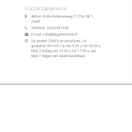
Contactgegevens
Adres: Korte Belkmerweg 7 1756 CB 't
Zand
Telefoon: 0224-591230
E-mail:
info@bagsterstore.nl
De winkel ( Rob's accessoires ) is
geopend: Wo t/m Za van 9.00 u tot 18.00 u.
Elke Zondag van 10.00 u tot 17.00 u. per
Mail 7 dagen per week bereikbaar.