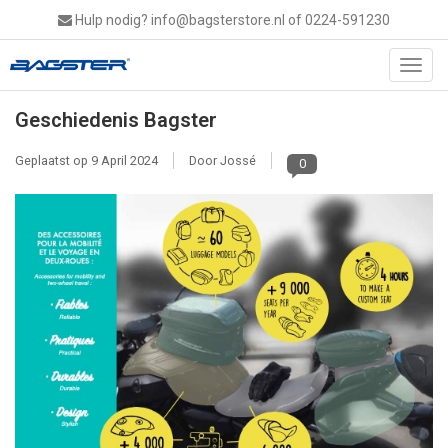
Hulp nodig?
info@bagsterstore.nl
of 0224-591230
Toggl
navig
Geschiedenis Bagster
Geplaatst op
9 April 2024
Door Jossé
0