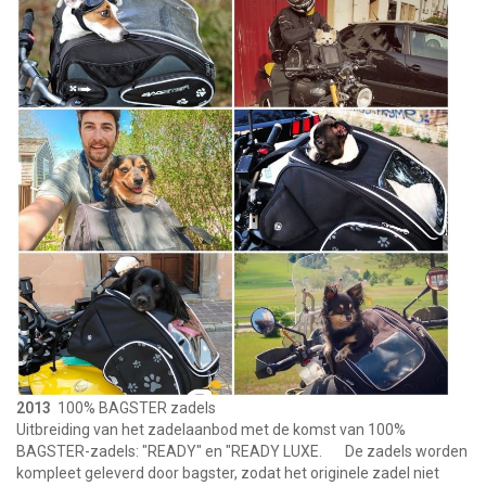
2013
100% BAGSTER zadels
Uitbreiding van het zadelaanbod met de komst van 100%
BAGSTER-zadels: "READY" en "READY LUXE. De zadels worden
kompleet geleverd door bagster, zodat het originele zadel niet