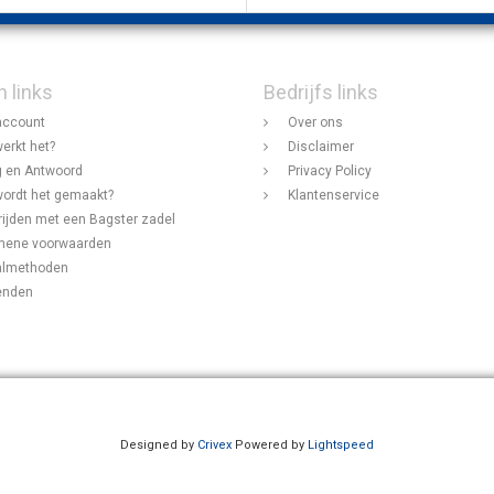
n links
Bedrijfs links
account
Over ons
erkt het?
Disclaimer
 en Antwoord
Privacy Policy
ordt het gemaakt?
Klantenservice
rijden met een Bagster zadel
mene voorwaarden
almethoden
enden
Designed by
Crivex
Powered by
Lightspeed