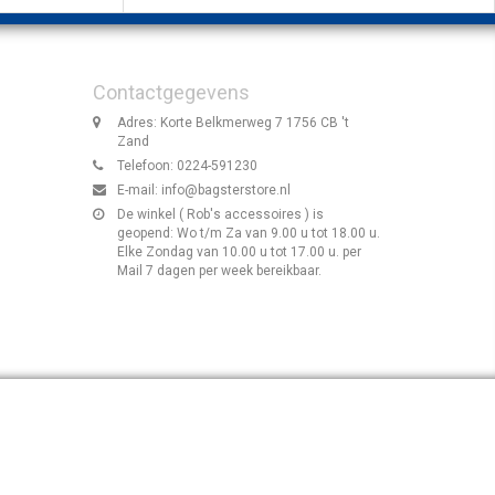
Contactgegevens
Adres: Korte Belkmerweg 7 1756 CB 't
Zand
Telefoon: 0224-591230
E-mail:
info@bagsterstore.nl
De winkel ( Rob's accessoires ) is
geopend: Wo t/m Za van 9.00 u tot 18.00 u.
Elke Zondag van 10.00 u tot 17.00 u. per
Mail 7 dagen per week bereikbaar.