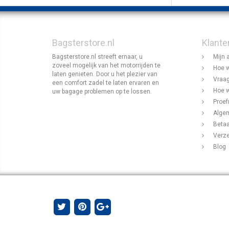
Bagsterstore.nl
Klante
Bagsterstore.nl streeft ernaar, u
Mijn 
zoveel mogelijk van het motorrijden te
Hoe w
laten genieten. Door u het plezier van
Vraag
een comfort zadel te laten ervaren en
Hoe w
uw bagage problemen op te lossen.
Proef
Alge
Beta
Verz
Blog