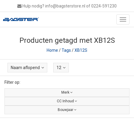
Hulp nodig?
info@bagsterstore.nl
of 0224-591230
Toggl
navig
Producten getagd met XB12S
Home
/
Tags
/
XB12S
Naam aflopend
12
Filter op:
Merk
CC Inhoud
Bouwjaar