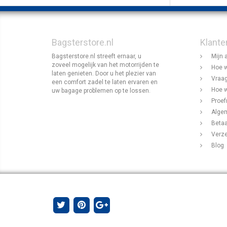
Bagsterstore.nl
Klante
Bagsterstore.nl streeft ernaar, u
Mijn 
zoveel mogelijk van het motorrijden te
Hoe w
laten genieten. Door u het plezier van
Vraag
een comfort zadel te laten ervaren en
Hoe w
uw bagage problemen op te lossen.
Proef
Alge
Beta
Verz
Blog