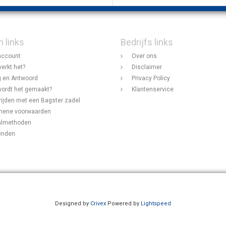
n links
Bedrijfs links
account
Over ons
erkt het?
Disclaimer
 en Antwoord
Privacy Policy
ordt het gemaakt?
Klantenservice
rijden met een Bagster zadel
mene voorwaarden
almethoden
enden
Designed by
Crivex
Powered by
Lightspeed