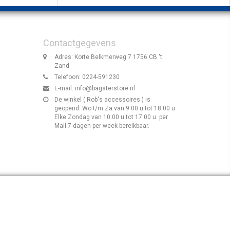
Contactgegevens
Adres: Korte Belkmerweg 7 1756 CB 't
Zand
Telefoon: 0224-591230
E-mail:
info@bagsterstore.nl
De winkel ( Rob's accessoires ) is
geopend: Wo t/m Za van 9.00 u tot 18.00 u.
Elke Zondag van 10.00 u tot 17.00 u. per
Mail 7 dagen per week bereikbaar.