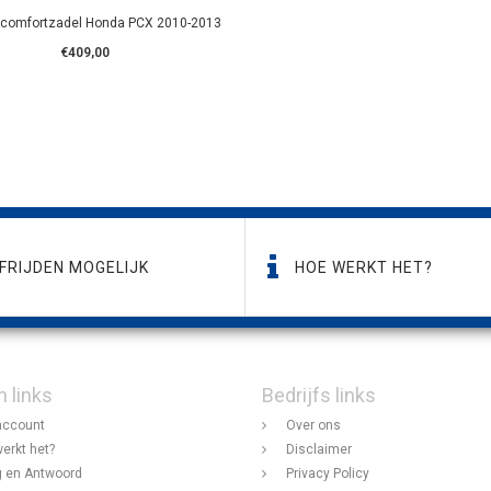
 comfortzadel Honda PCX 2010-2013
€409,00
FRIJDEN MOGELIJK
HOE WERKT HET?
n links
Bedrijfs links
account
Over ons
erkt het?
Disclaimer
 en Antwoord
Privacy Policy