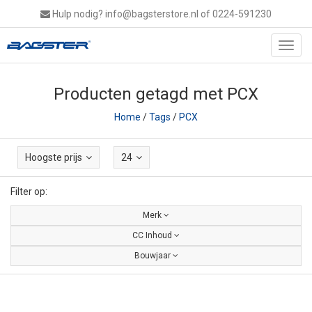
Hulp nodig?
info@bagsterstore.nl
of 0224-591230
Toggl
navig
Producten getagd met PCX
Home
/
Tags
/
PCX
Hoogste prijs
24
Filter op:
Merk
CC Inhoud
Bouwjaar